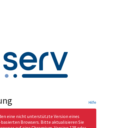
ung
Hilfe
den eine nicht unterstützte Version eines
asierten Browsers. Bitte aktualisieren Sie
rowser auf eine Chromium-Version 138 oder